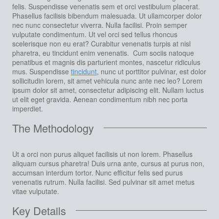
felis. Suspendisse venenatis sem et orci vestibulum placerat.
Phasellus facilisis bibendum malesuada. Ut ullamcorper dolor
nec nunc consectetur viverra. Nulla facilisi. Proin semper
vulputate condimentum. Ut vel orci sed tellus rhoncus
scelerisque non eu erat? Curabitur venenatis turpis at nisl
pharetra, eu tincidunt enim venenatis. Cum sociis natoque
penatibus et magnis dis parturient montes, nascetur ridiculus
mus. Suspendisse
tincidunt
, nunc ut porttitor pulvinar, est dolor
sollicitudin lorem, sit amet vehicula nunc ante nec leo? Lorem
ipsum dolor sit amet, consectetur adipiscing elit. Nullam luctus
ut elit eget gravida. Aenean condimentum nibh nec porta
imperdiet.
The Methodology
Ut a orci non purus aliquet facilisis ut non lorem. Phasellus
aliquam cursus pharetra! Duis urna ante, cursus at purus non,
accumsan interdum tortor. Nunc efficitur felis sed purus
venenatis rutrum. Nulla facilisi. Sed pulvinar sit amet metus
vitae vulputate.
Key Details